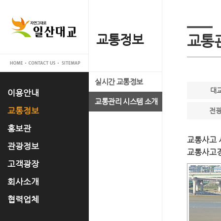
이용안내
교통정보
홍보관
관광정보
고객광장
회사소개
협력업체
교통
일산대교 지리안내
실시간 교통정보
일산대교 갤러리
관광명소
공지사항
대표이사 인사말
입찰공고
대
이용안내
차로운영현황
교통관리 시스템 소개
홍보 동영상
축제정보
고객의 소리
사업개요
교통정보
전광
이용제한차량
언론 속 일산대교
문화유적
FAQ
사업추진경과
홍보관
교통사고 
통행료안내
자료실
맛집정보
운영조직
관광정보
교통사고경
통행료 납부 및
경영공시
고객광장
부가통행료 안내
오시는 길
회사소개
통행료미납문의
협력업체