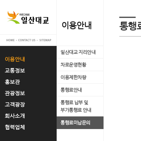
이용안내
교통정보
홍보관
관광정보
고객광장
회사소개
협력업체
통행
일산대교 지리안내
실시간 교통정보
일산대교 갤러리
관광명소
공지사항
대표이사 인사말
입찰공고
이용안내
차로운영현황
교통관리 시스템 소개
홍보 동영상
축제정보
고객의 소리
사업개요
교통정보
이용제한차량
언론 속 일산대교
문화유적
FAQ
사업추진경과
홍보관
통행료안내
자료실
맛집정보
운영조직
관광정보
통행료 납부 및
경영공시
고객광장
부가통행료 안내
오시는 길
회사소개
통행료미납문의
협력업체