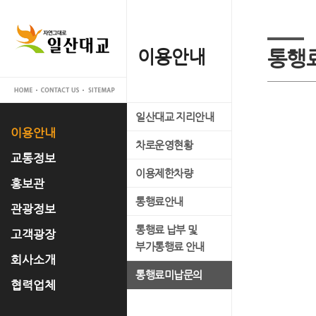
이용안내
교통정보
홍보관
관광정보
고객광장
회사소개
협력업체
통행
일산대교 지리안내
실시간 교통정보
일산대교 갤러리
관광명소
공지사항
대표이사 인사말
입찰공고
이용안내
차로운영현황
교통관리 시스템 소개
홍보 동영상
축제정보
고객의 소리
사업개요
교통정보
이용제한차량
언론 속 일산대교
문화유적
FAQ
사업추진경과
홍보관
통행료안내
자료실
맛집정보
운영조직
관광정보
통행료 납부 및
경영공시
고객광장
부가통행료 안내
오시는 길
회사소개
통행료미납문의
협력업체