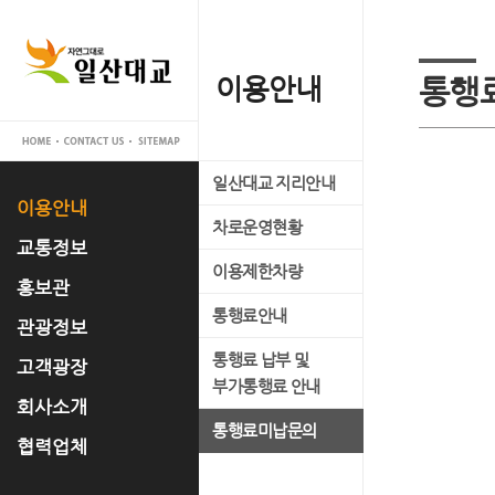
이용안내
교통정보
홍보관
관광정보
고객광장
회사소개
협력업체
통행
일산대교 지리안내
실시간 교통정보
일산대교 갤러리
관광명소
공지사항
대표이사 인사말
입찰공고
이용안내
차로운영현황
교통관리 시스템 소개
홍보 동영상
축제정보
고객의 소리
사업개요
교통정보
이용제한차량
언론 속 일산대교
문화유적
FAQ
사업추진경과
홍보관
통행료안내
자료실
맛집정보
운영조직
관광정보
통행료 납부 및
경영공시
고객광장
부가통행료 안내
오시는 길
회사소개
통행료미납문의
협력업체