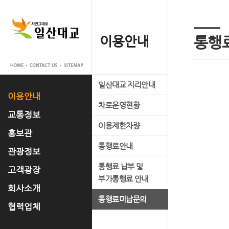
이용안내
교통정보
홍보관
관광정보
고객광장
회사소개
협력업체
통행
일산대교 지리안내
실시간 교통정보
일산대교 갤러리
관광명소
공지사항
대표이사 인사말
입찰공고
이용안내
차로운영현황
교통관리 시스템 소개
홍보 동영상
축제정보
고객의 소리
사업개요
교통정보
이용제한차량
언론 속 일산대교
문화유적
FAQ
사업추진경과
홍보관
통행료안내
자료실
맛집정보
운영조직
관광정보
통행료 납부 및
경영공시
고객광장
부가통행료 안내
오시는 길
회사소개
통행료미납문의
협력업체