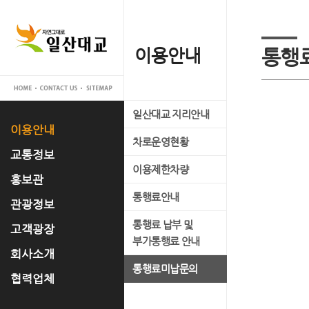
이용안내
교통정보
홍보관
관광정보
고객광장
회사소개
협력업체
통행
일산대교 지리안내
실시간 교통정보
일산대교 갤러리
관광명소
공지사항
대표이사 인사말
입찰공고
이용안내
차로운영현황
교통관리 시스템 소개
홍보 동영상
축제정보
고객의 소리
사업개요
교통정보
이용제한차량
언론 속 일산대교
문화유적
FAQ
사업추진경과
홍보관
통행료안내
자료실
맛집정보
운영조직
관광정보
통행료 납부 및
경영공시
고객광장
부가통행료 안내
오시는 길
회사소개
통행료미납문의
협력업체