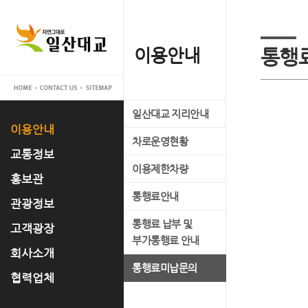
이용안내
교통정보
홍보관
관광정보
고객광장
회사소개
협력업체
통행
일산대교 지리안내
실시간 교통정보
일산대교 갤러리
관광명소
공지사항
대표이사 인사말
입찰공고
이용안내
차로운영현황
교통관리 시스템 소개
홍보 동영상
축제정보
고객의 소리
사업개요
교통정보
이용제한차량
언론 속 일산대교
문화유적
FAQ
사업추진경과
홍보관
통행료안내
자료실
맛집정보
운영조직
관광정보
통행료 납부 및
경영공시
고객광장
부가통행료 안내
오시는 길
회사소개
통행료미납문의
협력업체