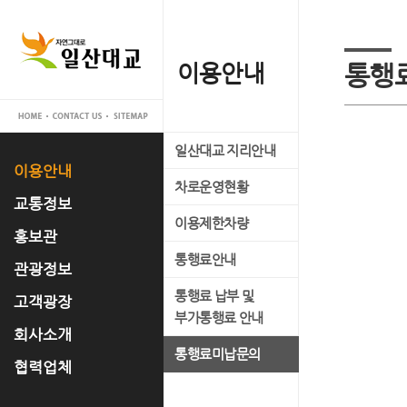
이용안내
교통정보
홍보관
관광정보
고객광장
회사소개
협력업체
통행
일산대교 지리안내
실시간 교통정보
일산대교 갤러리
관광명소
공지사항
대표이사 인사말
입찰공고
이용안내
차로운영현황
교통관리 시스템 소개
홍보 동영상
축제정보
고객의 소리
사업개요
교통정보
이용제한차량
언론 속 일산대교
문화유적
FAQ
사업추진경과
홍보관
통행료안내
자료실
맛집정보
운영조직
관광정보
통행료 납부 및
경영공시
고객광장
부가통행료 안내
오시는 길
회사소개
통행료미납문의
협력업체