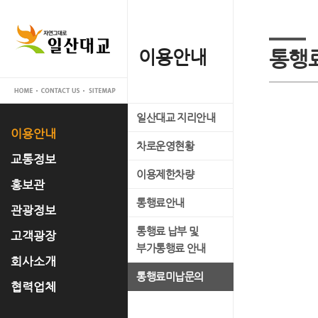
이용안내
교통정보
홍보관
관광정보
고객광장
회사소개
협력업체
통행
일산대교 지리안내
실시간 교통정보
일산대교 갤러리
관광명소
공지사항
대표이사 인사말
입찰공고
이용안내
차로운영현황
교통관리 시스템 소개
홍보 동영상
축제정보
고객의 소리
사업개요
교통정보
이용제한차량
언론 속 일산대교
문화유적
FAQ
사업추진경과
홍보관
통행료안내
자료실
맛집정보
운영조직
관광정보
통행료 납부 및
경영공시
고객광장
부가통행료 안내
오시는 길
회사소개
통행료미납문의
협력업체